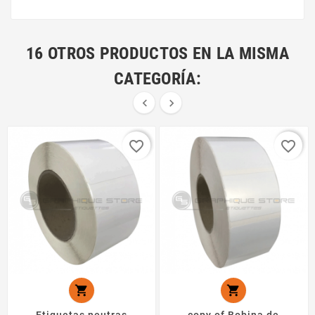
16 OTROS PRODUCTOS EN LA MISMA
CATEGORÍA:


favorite_border
favorite_border

