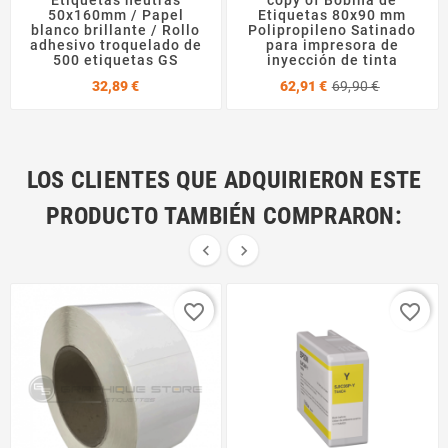
Etiquetas neutras
copy of Bobina de
50x160mm / Papel
Etiquetas 80x90 mm
blanco brillante / Rollo
Polipropileno Satinado
adhesivo troquelado de
para impresora de
500 etiquetas GS
inyección de tinta
Precio
Precio
Precio
32,89 €
62,91 €
69,90 €
base
LOS CLIENTES QUE ADQUIRIERON ESTE
PRODUCTO TAMBIÉN COMPRARON:


favorite_border
favorite_border