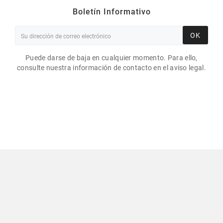
Boletín Informativo
OK
Puede darse de baja en cualquier momento. Para ello,
consulte nuestra información de contacto en el aviso legal.
ETIQUETAS NEUTRAS
70X100MM / PAPEL
BLANCO BRILLANTE /
ROLLO DESBOBINADO DE
1000 ETIQUETAS GS
42,79 €
Impuestos excluidos
Comerciante aprobado por la Sociedad de Opiniones
Contrastadas,
haga clic aquí para mostrar el certificado
.