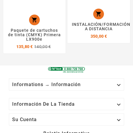


INSTALACIÓN/FORMACIÓN
A DISTANCIA
Paquete de cartuchos
de tinta (CMYK) Primera
Precio
350,00 €
LX900e
Precio
Precio
135,80 €
140,00 €
base

Informations → Información

Información De La Tienda

Su Cuenta