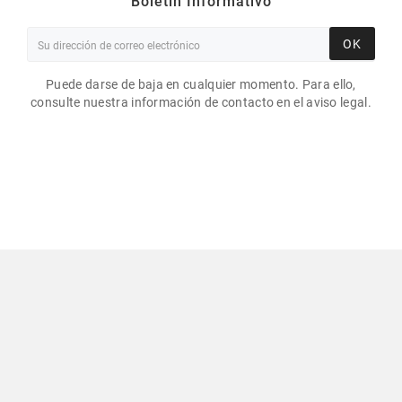
Boletín Informativo
OK
Puede darse de baja en cualquier momento. Para ello,
consulte nuestra información de contacto en el aviso legal.
ETIQUETA ADHESIVA
60X60MM / PAPEL BLANCO
BRILLANTE / ROLLO DE
1000 ETIQUETAS GS
29,26 €
Impuestos excluidos
Comerciante aprobado por la Sociedad de Opiniones
Contrastadas,
haga clic aquí para mostrar el certificado
.