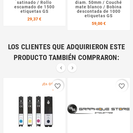
satinado / Rollo
diam. 50mm / Couché
escamado de 1500
mate blanco / Bobina
etiquetas GS
descontada de 1000
etiquetas GS
Precio
29,37 €
Precio
59,00 €
LOS CLIENTES QUE ADQUIRIERON ESTE
PRODUCTO TAMBIÉN COMPRARON:


¡En Oferta!
favorite_border
favorite_border
Pack