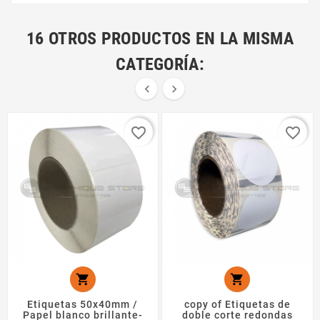
16 OTROS PRODUCTOS EN LA MISMA
CATEGORÍA:


favorite_border
favorite_border


Etiquetas 50x40mm /
copy of Etiquetas de
Papel blanco brillante-
doble corte redondas