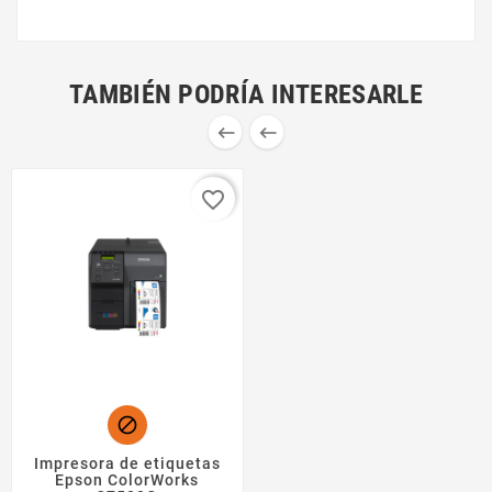
TAMBIÉN PODRÍA INTERESARLE


favorite_border

Impresora de etiquetas
Epson ColorWorks