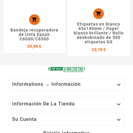


Etiquetas en blanco
45x140mm / Papel
Bandeja recuperadora
blanco brillante / Rollo
de tinta Epson
desbobinado de 500
C6000/C6500
etiquetas GS
Precio
29,90 €
Precio
23,10 €

Informations → Información

Información De La Tienda

Su Cuenta