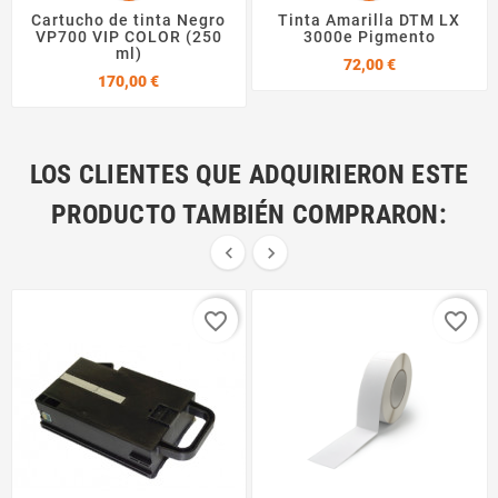
Cartucho de tinta Negro
Tinta Amarilla DTM LX
VP700 VIP COLOR (250
3000e Pigmento
ml)
Precio
72,00 €
Precio
170,00 €
LOS CLIENTES QUE ADQUIRIERON ESTE
PRODUCTO TAMBIÉN COMPRARON:


favorite_border
favorite_border