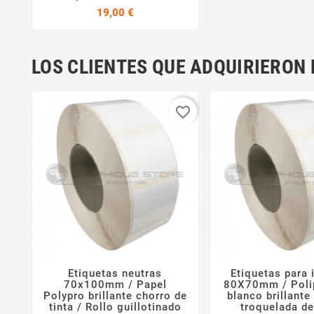


Precio
19,00 €
LOS CLIENTES QUE ADQUIRIERO
favorite_border
Etiquetas neutras
Etiquetas para 



70x100mm / Papel
80X70mm / Poli
Polypro brillante chorro de
blanco brillante
tinta / Rollo guillotinado
troquelada d