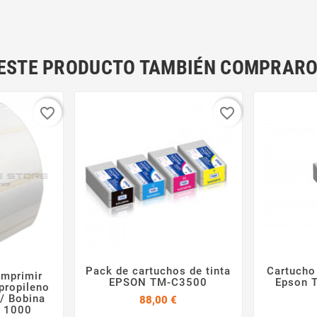
N ESTE PRODUCTO TAMBIÉN COMPRARO
favorite_border
favorite_border
Pack de cartuchos de tinta
Cartucho 
imprimir


EPSON TM-C3500
Epson 

propileno
 / Bobina
Precio
88,00 €
e 1000