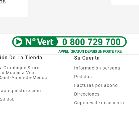
 GS
Precio
ión De La Tienda
Su Cuenta
:
Graphique Store
Información personal
 du Moulin à Vent
Pedidos
Saint-Aubin-de-Médoc
Facturas por abono
raphiquestore.com
Direcciones
858 858
Cupones de descuento