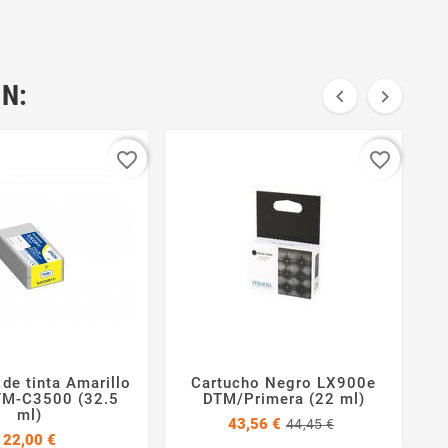
N:


favorite_border
favorite_border
de tinta Amarillo
Cartucho Negro LX900e
E




TM-C3500 (32.5
DTM/Primera (22 ml)
ml)
Precio
Precio
43,56 €
44,45 €
Precio
base
22,00 €