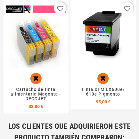
favorite_border
favorite_border


Cartucho de tinta
Tinta DTM LX600e/
alimentaria Magenta -
610e Pigmento
DECOJET
Precio
95,00 €
Precio
32,00 €
LOS CLIENTES QUE ADQUIRIERON ESTE
PRODUCTO TAMBIÉN COMPRARON: