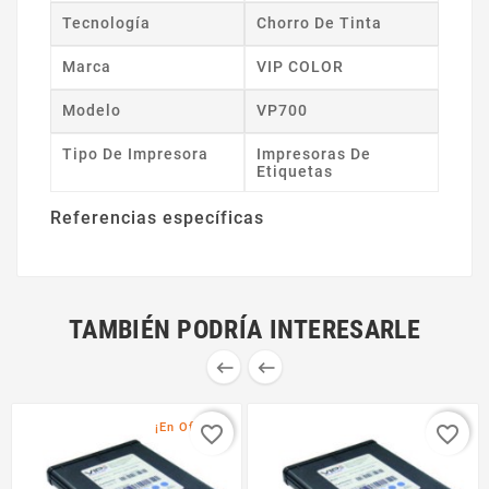
Tecnología
Chorro De Tinta
Marca
VIP COLOR
Modelo
VP700
Tipo De Impresora
Impresoras De
Etiquetas
Referencias específicas
TAMBIÉN PODRÍA INTERESARLE


¡En Oferta!
favorite_border
favorite_border