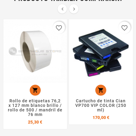


favorite_border
favorite_border


Rollo de etiquetas 76,2
Cartucho de tinta Cian
x 127 mm blanco brillo /
VP700 VIP COLOR (250
rollo de 500 / mandril de
ml)
76 mm
Precio
170,00 €
Precio
25,30 €