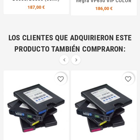
negra VP650 VIP COLOR
Precio
187,00 €
Precio
186,00 €
LOS CLIENTES QUE ADQUIRIERON ESTE
PRODUCTO TAMBIÉN COMPRARON:


favorite_border
favorite_border