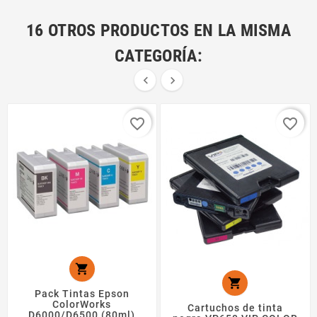
16 OTROS PRODUCTOS EN LA MISMA
CATEGORÍA:


favorite_border
favorite_border


Pack Tintas Epson
ColorWorks
Cartuchos de tinta
D6000/D6500 (80ml)