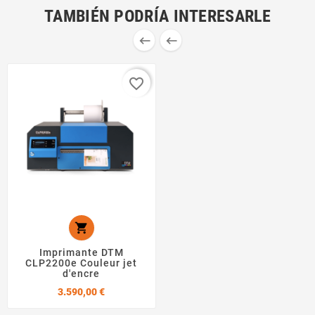
TAMBIÉN PODRÍA INTERESARLE


favorite_border

Imprimante DTM
CLP2200e Couleur jet
d'encre
Precio
3.590,00 €