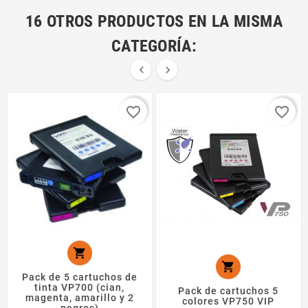
16 OTROS PRODUCTOS EN LA MISMA
CATEGORÍA:


favorite_border
favorite_border


Pack de 5 cartuchos de
tinta VP700 (cian,
Pack de cartuchos 5
magenta, amarillo y 2
colores VP750 VIP