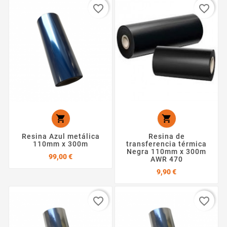
favorite_border
favorite_border


Resina Azul metálica
Resina de
110mm x 300m
transferencia térmica
Negra 110mm x 300m
Precio
99,00 €
AWR 470
Precio
9,90 €
favorite_border
favorite_border