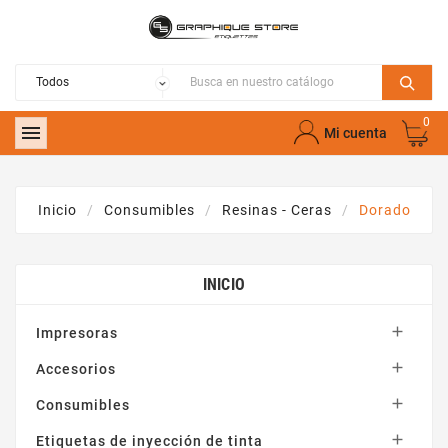
0

Mi cuenta
Inicio
Consumibles
Resinas - Ceras
Dorado
INICIO

Impresoras

Accesorios

Consumibles

Etiquetas de inyección de tinta