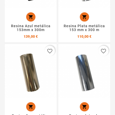


Resina Azul metálica
Resina Plata metálica
153mm x 300m
153 mm x 300 m
Precio
Precio
139,00 €
110,00 €
favorite_border
favorite_border

