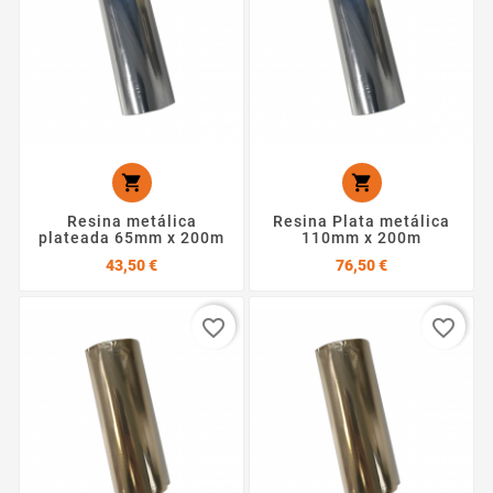


Resina metálica
Resina Plata metálica
plateada 65mm x 200m
110mm x 200m
Precio
Precio
43,50 €
76,50 €
favorite_border
favorite_border