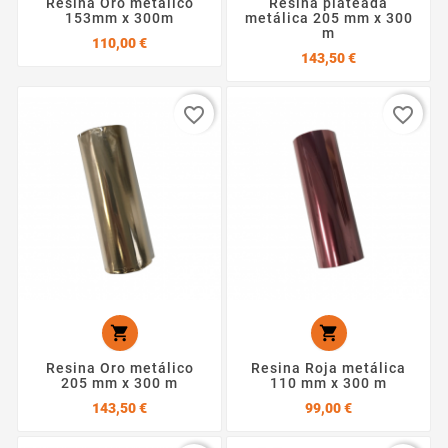
Resina Oro metálico
Resina plateada
153mm x 300m
metálica 205 mm x 300
m
Precio
110,00 €
Precio
143,50 €
favorite_border
favorite_border


Resina Oro metálico
Resina Roja metálica
205 mm x 300 m
110 mm x 300 m
Precio
Precio
143,50 €
99,00 €