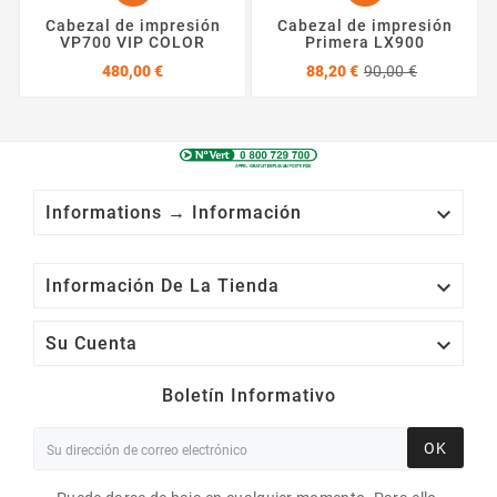
Cabezal de impresión
Cabezal de impresión
VP700 VIP COLOR
Primera LX900
Precio
Precio
Precio
480,00 €
88,20 €
90,00 €
base

Informations → Información

Información De La Tienda

Su Cuenta
Boletín Informativo
OK