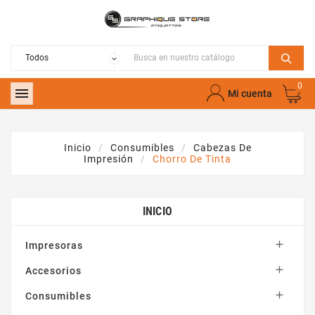
0

Mi cuenta
Inicio
Consumibles
Cabezas De
Impresión
Chorro De Tinta
INICIO

Impresoras

Accesorios

Consumibles