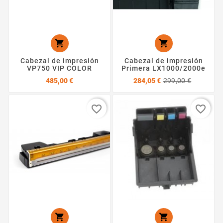


Cabezal de impresión
Cabezal de impresión
VP750 VIP COLOR
Primera LX1000/2000e
Precio
Precio
Precio
485,00 €
284,05 €
299,00 €
base
favorite_border
favorite_border

