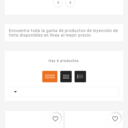


Encuentra toda la gama de productos de inyección de
tinta disponibles en línea al mejor precio.
Hay 6 productos.

favorite_border
favorite_border