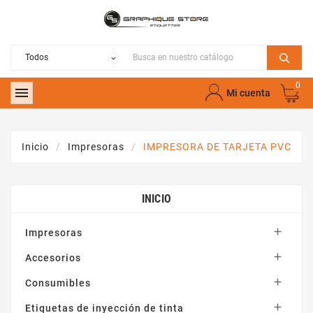
0

Mi cuenta
Inicio
Impresoras
IMPRESORA DE TARJETA PVC
INICIO

Impresoras

Accesorios

Consumibles

Etiquetas de inyección de tinta