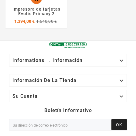
Impresora de tarjetas
Evolis Primacy 2
Precio
Precio
1.394,00 €
1.640,00 €
base

Informations → Información

Información De La Tienda

Su Cuenta
Boletín Informativo
OK