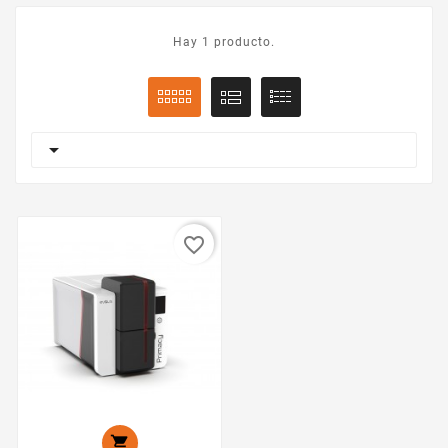
Hay 1 producto.

favorite_border
