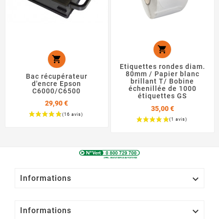


Etiquettes rondes diam.
80mm / Papier blanc
Bac récupérateur
brillant T/ Bobine
d'encre Epson
échenillée de 1000
C6000/C6500
étiquettes GS
29,90 €
35,00 €
Prix
Prix

Informations

Informations