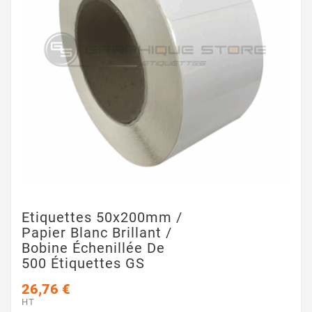
Etiquettes 50x200mm /
Papier Blanc Brillant /
Bobine Échenillée De
500 Étiquettes GS
26,76 €
HT