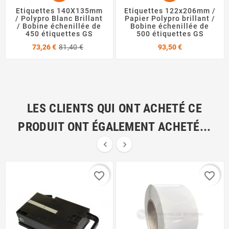
Etiquettes 140X135mm
Etiquettes 122x206mm /
/ Polypro Blanc Brillant
Papier Polypro brillant /
/ Bobine échenillée de
Bobine échenillée de
450 étiquettes GS
500 étiquettes GS
Prix
Prix
Prix
73,26 €
81,40 €
93,50 €
de
base
LES CLIENTS QUI ONT ACHETÉ CE
PRODUIT ONT ÉGALEMENT ACHETÉ...


favorite_border
favorite_border