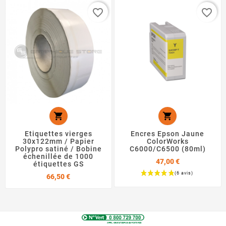
favorite_border
favorite_border


Etiquettes vierges
Encres Epson Jaune
30x122mm / Papier
ColorWorks
Polypro satiné / Bobine
C6000/C6500 (80ml)
échenillée de 1000
47,00 €
étiquettes GS
Prix
66,50 €
Prix