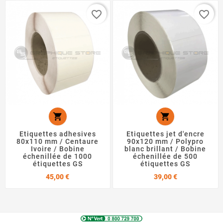
favorite_border
favorite_border


Etiquettes adhesives
Etiquettes jet d'encre
80x110 mm / Centaure
90x120 mm / Polypro
Ivoire / Bobine
blanc brillant / Bobine
échenillée de 1000
échenillée de 500
étiquettes GS
étiquettes GS
Prix
Prix
45,00 €
39,00 €