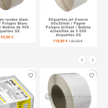
tes rondes diam.
Etiquettes jet d'encre




 Polypro Blanc
60x30mm / Papier
 / Bobine de 900
Polypro brillant / Bobine
iquettes GS
échenillée de 5 000
étiquettes GS
Prix
53,00 €
Prix
Prix
118,80 €
132,00 €
de
base


favorite_border
favorite_border