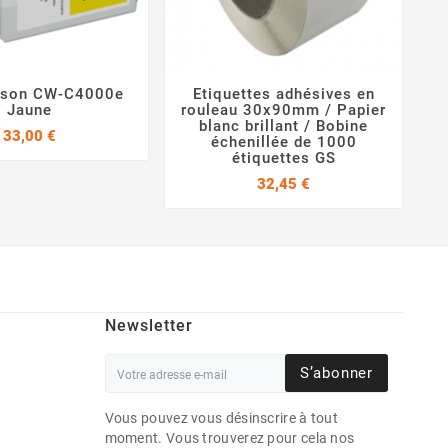
pson CW-C4000e
Etiquettes adhésives en




Jaune
rouleau 30x90mm / Papier
7
blanc brillant / Bobine
b
Prix
33,00 €
échenillée de 1000
étiquettes GS
Prix
32,45 €
Newsletter
S’abonner
Vous pouvez vous désinscrire à tout
moment. Vous trouverez pour cela nos