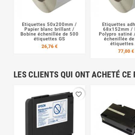
Etiquettes 50x200mm /
Etiquettes ad



Papier blanc brillant /
68x152mm / 
Bobine échenillée de 500
Polypro satiné 
étiquettes GS
échenillée d
étiquettes
Prix
26,76 €
77,00 €
LES CLIENTS QUI ONT ACHETÉ CE
favorite_border