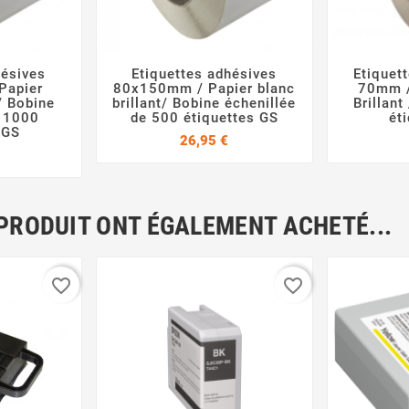
hésives
Etiquettes adhésives
Etiquet



Papier
80x150mm / Papier blanc
70mm /
/ Bobine
brillant/ Bobine échenillée
Brillant
e 1000
de 500 étiquettes GS
ét
 GS
Prix
26,95 €
Prix
 PRODUIT ONT ÉGALEMENT ACHETÉ...
favorite_border
favorite_border