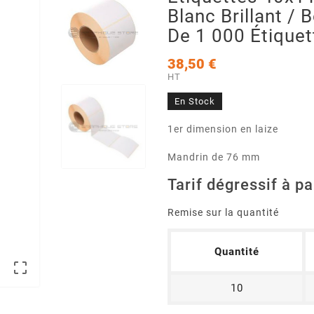
Blanc Brillant / 
De 1 000 Étique
38,50 €
HT
En Stock
1er dimension en laize
Mandrin de 76 mm
Tarif dégressif à pa
Remise sur la quantité
Quantité

10