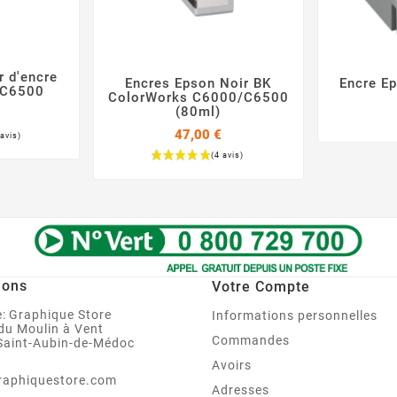
r d'encre
Encres Epson Noir BK
Encre E

/C6500


ColorWorks C6000/C6500
(80ml)
47,00 €
Prix
ions
Votre Compte
:
Graphique Store
Informations personnelles
 du Moulin à Vent
Commandes
Saint-Aubin-de-Médoc
Avoirs
raphiquestore.com
Adresses