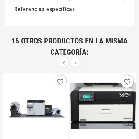
Referencias específicas
16 OTROS PRODUCTOS EN LA MISMA
CATEGORÍA:


favorite_border
favorite_border