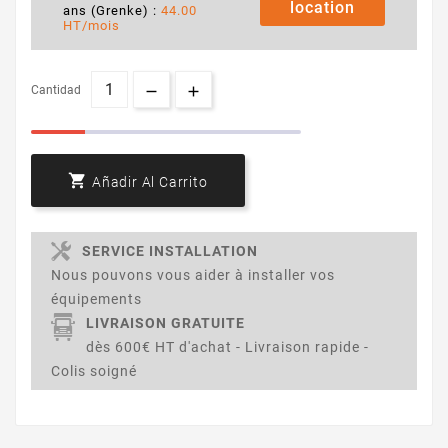
location
ans (Grenke) :
44.00
HT/mois
Cantidad

Añadir Al Carrito
SERVICE INSTALLATION
Nous pouvons vous aider à installer vos
équipements
LIVRAISON GRATUITE
dès 600€ HT d'achat - Livraison rapide -
Colis soigné