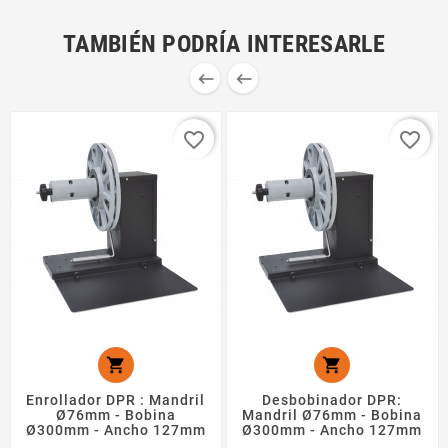
TAMBIÉN PODRÍA INTERESARLE


favorite_border
favorite_border


Enrollador DPR : Mandril
Desbobinador DPR:
Ø76mm - Bobina
Mandril Ø76mm - Bobina
Ø300mm - Ancho 127mm
Ø300mm - Ancho 127mm