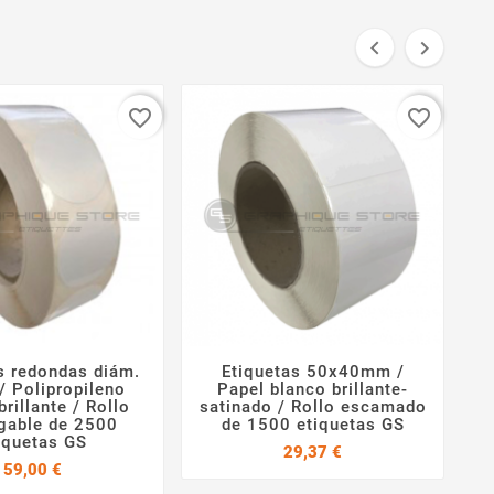


favorite_border
favorite_border
s redondas diám.
Etiquetas 50x40mm /




 Polipropileno
Papel blanco brillante-
5
brillante / Rollo
satinado / Rollo escamado
gable de 2500
de 1500 etiquetas GS
r
iquetas GS
Precio
29,37 €
Precio
59,00 €