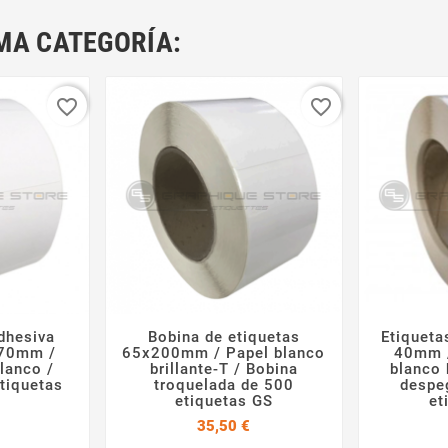
MA CATEGORÍA:
favorite_border
favorite_border
dhesiva
Bobina de etiquetas
Etiqueta



x70mm /
65x200mm / Papel blanco
40mm /
lanco /
brillante-T / Bobina
blanco 
tiquetas
troquelada de 500
despe
etiquetas GS
et
Precio
Precio
35,50 €