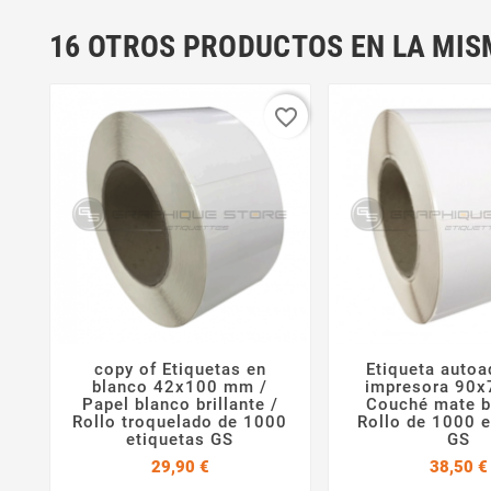
16 OTROS PRODUCTOS EN LA MIS
favorite_border
copy of Etiquetas en
Etiqueta autoa



blanco 42x100 mm /
impresora 90
Papel blanco brillante /
Couché mate b
Rollo troquelado de 1000
Rollo de 1000 e
etiquetas GS
GS
Precio
29,90 €
38,50 €