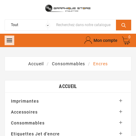
0

Mon compte
Accueil
Consommables
Encres
ACCUEIL

Imprimantes

Accessoires

Consommables

Etiquettes Jet d'encre