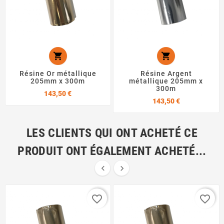


Résine Or métallique
Résine Argent
205mm x 300m
métallique 205mm x
300m
Prix
143,50 €
Prix
143,50 €
LES CLIENTS QUI ONT ACHETÉ CE
PRODUIT ONT ÉGALEMENT ACHETÉ...


favorite_border
favorite_border