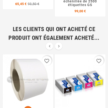
échenillée de 2500
Prix
Prix
65,45 €
93,50 €
étiquettes GS
de
Prix
base
99,00 €
LES CLIENTS QUI ONT ACHETÉ CE
PRODUIT ONT ÉGALEMENT ACHETÉ...


Pack
favorite_border
favorite_border