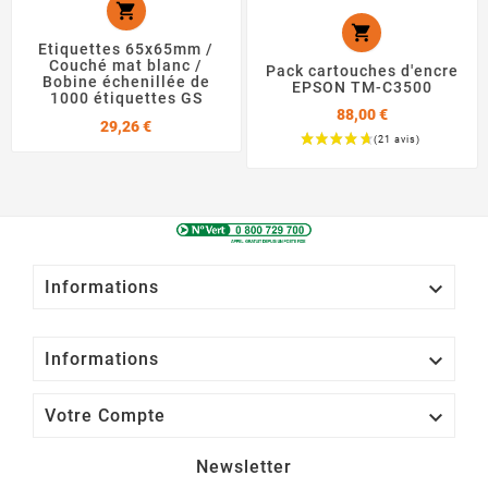


Etiquettes 65x65mm /
Couché mat blanc /
Pack cartouches d'encre
Bobine échenillée de
EPSON TM-C3500
1000 étiquettes GS
88,00 €
Prix
29,26 €
Prix

Informations

Informations

Votre Compte
Newsletter