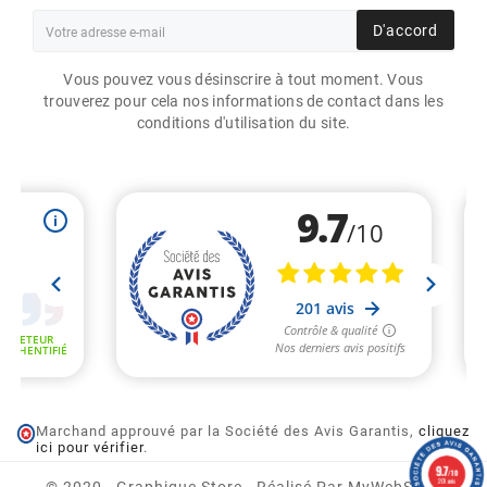
D'accord
Vous pouvez vous désinscrire à tout moment. Vous
trouverez pour cela nos informations de contact dans les
conditions d'utilisation du site.
Marchand approuvé par la Société des Avis Garantis,
cliquez
ETIQUETTES 50X50MM /
ici pour vérifier
.
PAPIER BLANC VELIN /
BOBINE ÉCHENILLÉE DE
9.7
/10
2000 ÉTIQUETTES GS
201 avis
© 2020 - Graphique Store - Réalisé Par MyWebShop