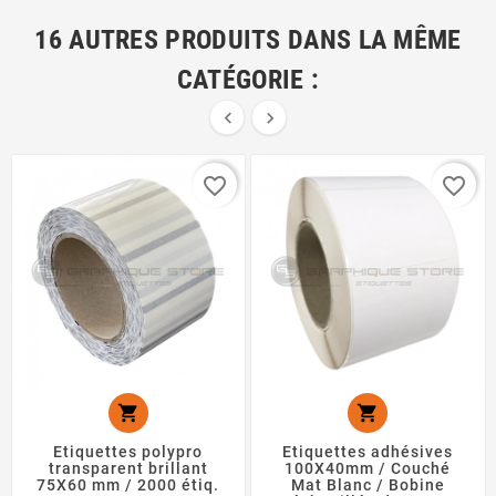
16 AUTRES PRODUITS DANS LA MÊME
CATÉGORIE :


favorite_border
favorite_border


Etiquettes polypro
Etiquettes adhésives
transparent brillant
100X40mm / Couché
75X60 mm / 2000 étiq.
Mat Blanc / Bobine