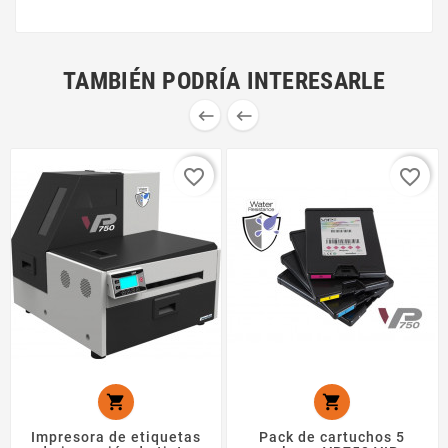
TAMBIÉN PODRÍA INTERESARLE


favorite_border
favorite_border


Impresora de etiquetas
Pack de cartuchos 5