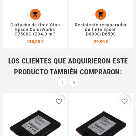


Cartucho de tinta Cian
Recipiente recuperador
Epson ColorWorks
de tinta Epson
C7500G (294.3 ml)
D6000/D6500
Precio
Precio
135,50 €
29,90 €
LOS CLIENTES QUE ADQUIRIERON ESTE
PRODUCTO TAMBIÉN COMPRARON:


favorite_border
favorite_border