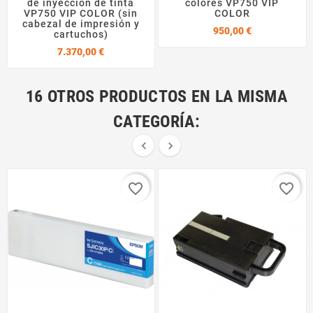
de inyección de tinta
colores VP750 VIP
VP750 VIP COLOR (sin
COLOR
cabezal de impresión y
Precio
950,00 €
cartuchos)
Precio
7.370,00 €
16 OTROS PRODUCTOS EN LA MISMA
CATEGORÍA:


favorite_border
favorite_border