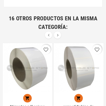
16 OTROS PRODUCTOS EN LA MISMA
CATEGORÍA:


favorite_border
favorite_border

