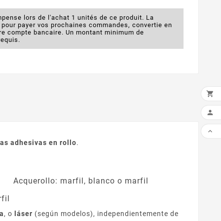
pense lors de l'achat 1 unités de ce produit. La
e pour payer vos prochaines commandes, convertie en
otre compte bancaire. Un montant minimum de
requis.

AÑA


as adhesivas en rollo
.
Acquerollo: marfil, blanco o marfil
fil
ta
, o
láser
(según modelos), independientemente de