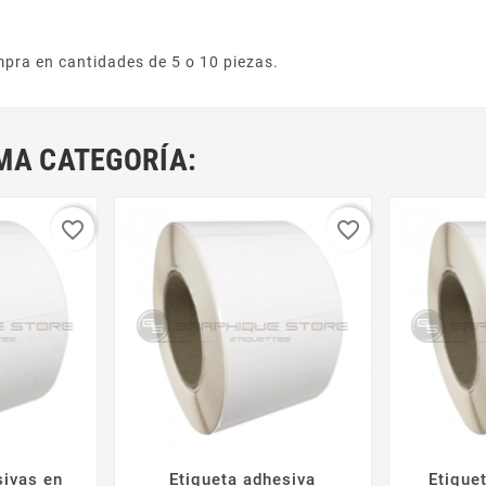
pra en cantidades de 5 o 10 piezas.
MA CATEGORÍA:
favorite_border
favorite_border
sivas en
Etiqueta adhesiva
Etique