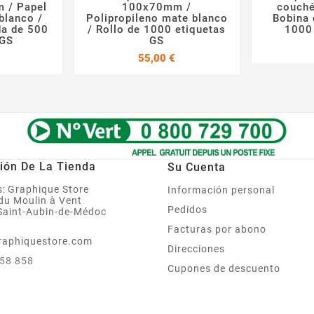



 / Papel
100x70mm /
couché
blanco /
Polipropileno mate blanco
Bobina 
da de 500
/ Rollo de 1000 etiquetas
1000
 GS
GS
Precio
Precio
55,00 €
ión De La Tienda
Su Cuenta
:
Graphique Store
Información personal
 du Moulin à Vent
Pedidos
Saint-Aubin-de-Médoc
Facturas por abono
raphiquestore.com
Direcciones
858 858
Cupones de descuento