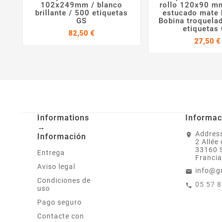



102x249mm / blanco
rollo 120x90 mm
brillante / 500 etiquetas
estucado mate 
GS
Bobina troquela
etiquetas
Precio
82,50 €
27,50 €
Informations
Informac
→
Address
Información
2 Allée
33160 
Entrega
Francia
Aviso legal
info@g
Condiciones de
05 57 
uso
Pago seguro
Contacte con