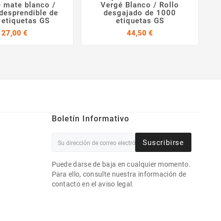




 mate blanco /
Vergé Blanco / Rollo
desprendible de
desgajado de 1000
A
 etiquetas GS
etiquetas GS
Precio
Precio
27,00 €
44,50 €
Boletín Informativo
Suscribirse
Puede darse de baja en cualquier momento.
Para ello, consulte nuestra información de
contacto en el aviso legal.