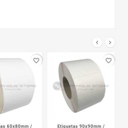


favorite_border
favorite_border
tas 60x80mm /
Etiquetas 90x90mm /