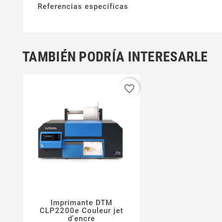
Referencias específicas
TAMBIÉN PODRÍA INTERESARLE
favorite_border
Imprimante DTM


CLP2200e Couleur jet
d'encre