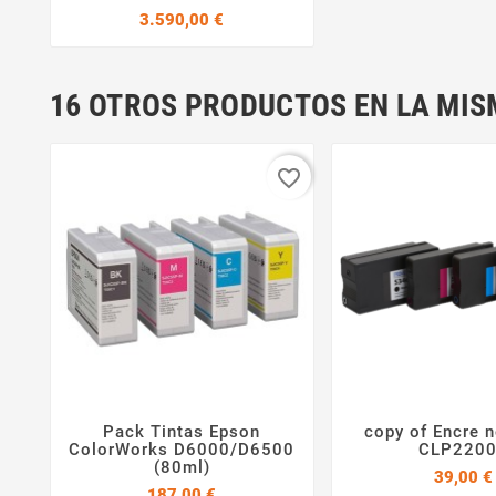
Precio
3.590,00 €
16 OTROS PRODUCTOS EN LA MIS
favorite_border
Pack Tintas Epson
copy of Encre 



ColorWorks D6000/D6500
CLP220
(80ml)
39,00 €
Precio
187,00 €