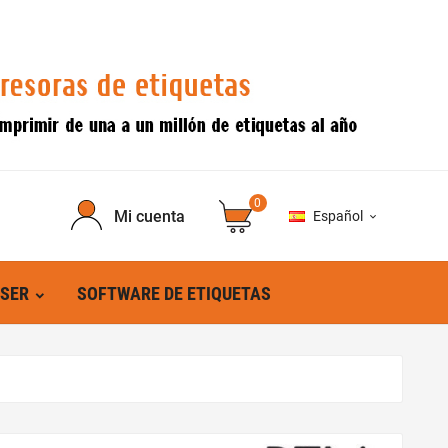
0
Mi cuenta
Español

ÁSER
SOFTWARE DE ETIQUETAS