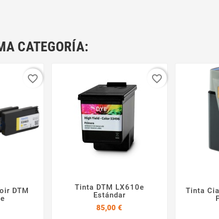
MA CATEGORÍA:
favorite_border
favorite_border
Tinta DTM LX610e
noir DTM
Tinta Ci


Estándar

0e
Precio
85,00 €
Precio