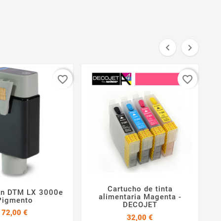


favorite_border
favorite_border
Cartucho de tinta
an DTM LX 3000e


alimentaria Magenta -


Pigmento
C
DECOJET
Precio
72,00 €
Precio
32,00 €