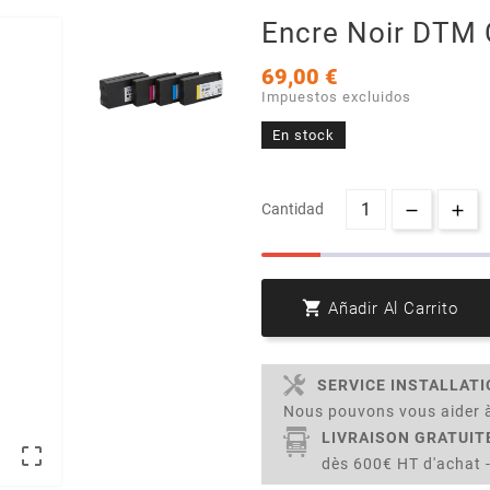
Encre Noir DTM
69,00 €
Impuestos excluidos
En stock
Cantidad

Añadir Al Carrito
SERVICE INSTALLAT
Nous pouvons vous aider à
LIVRAISON GRATUIT

dès 600€ HT d'achat -