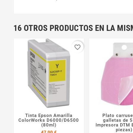
16 OTROS PRODUCTOS EN LA MIS
favorite_border
Tinta Epson Amarilla
Plato carruse



ColorWorks D6000/D6500
galletas de 
(80ml)
Impresora DTM E
piezas)
Precio
47,00 €