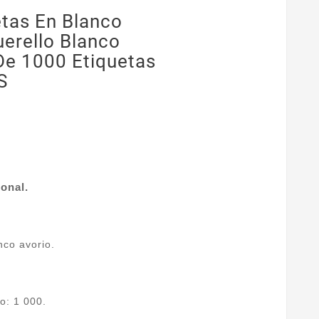
etas En Blanco
erello Blanco
De 1000 Etiquetas
S
onal.
nco avorio.
o: 1 000.