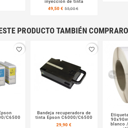
inyección de tinta
Precio
€
Precio
Precio
49,50 €
55,00 €
base
N ESTE PRODUCTO TAMBIÉN COMPRARO
favorite_border
favorite_border
Epson
Bandeja recuperadora de
Etiquet



00/C6500
tinta Epson C6000/C6500
90x90m
blanco 
Precio
29,90 €