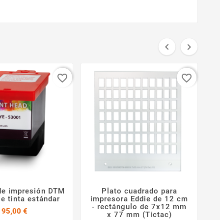


favorite_border
favorite_border
de impresión DTM
Plato cuadrado para




e tinta estándar
impresora Eddie de 12 cm
- rectángulo de 7x12 mm
Precio
95,00 €
x 77 mm (Tictac)