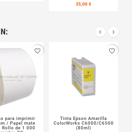
Precio
35,00 €
N:


favorite_border
favorite_border
as para imprimir
Tinta Epson Amarilla




m / Papel mate
ColorWorks C6000/C6500
/ Rollo de 1 000
(80ml)