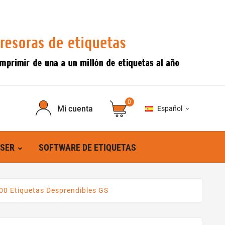
0
Mi cuenta
Español

ÁSER
SOFTWARE DE ETIQUETAS
00 Etiquetas Desprendibles GS