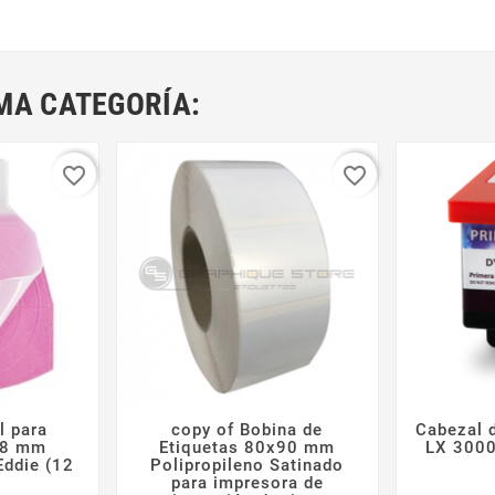
MA CATEGORÍA:
favorite_border
favorite_border
l para
copy of Bobina de
Cabezal 



58 mm
Etiquetas 80x90 mm
LX 3000
ddie (12
Polipropileno Satinado
para impresora de