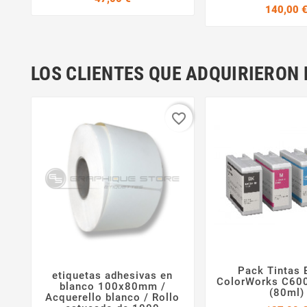
140,00 
LOS CLIENTES QUE ADQUIRIERO
favorite_border
Pack Tintas 
etiquetas adhesivas en

ColorWorks C60


blanco 100x80mm /
(80ml)
Acquerello blanco / Rollo