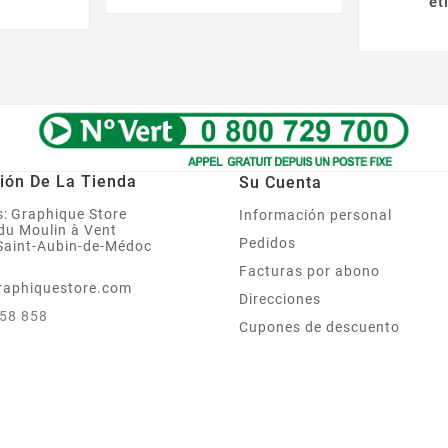
et
Precio
€
ión De La Tienda
Su Cuenta
:
Graphique Store
Información personal
 du Moulin à Vent
Pedidos
Saint-Aubin-de-Médoc
Facturas por abono
raphiquestore.com
Direcciones
858 858
Cupones de descuento