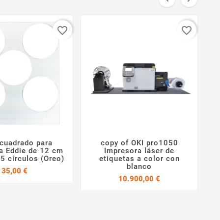
favorite_border
favorite_border
I
 cuadrado para
copy of OKI pro1050




a Eddie de 12 cm
Impresora láser de
5 círculos (Oreo)
etiquetas a color con
blanco
Precio
35,00 €
Precio
10.900,00 €