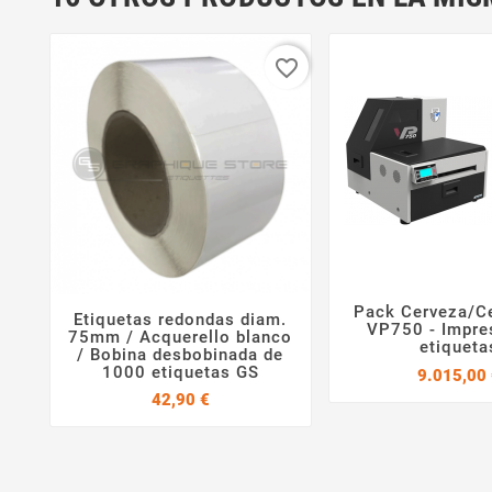
favorite_border
Pack Cerveza/Ce
Etiquetas redondas diam.

VP750 - Impre


75mm / Acquerello blanco
etiqueta
/ Bobina desbobinada de
1000 etiquetas GS
9.015,00
Precio
42,90 €