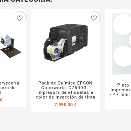
favorite_border
favorite_border
rvecería
Pack de Química EPSON
Plato



sora de
Colorworks C7500G -
impresor
s
Impresora de etiquetas a
- 47 mm, 
color de inyección de tinta
Precio
 €
Precio
7.990,00 €