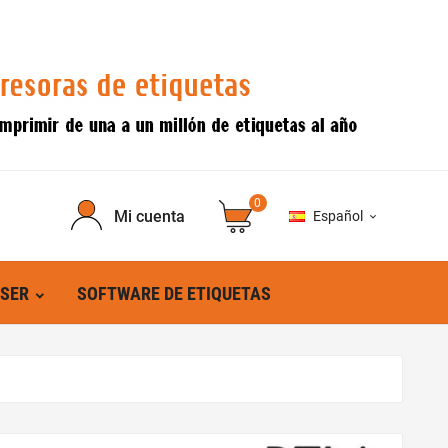
0
Mi cuenta
Español

ÁSER
SOFTWARE DE ETIQUETAS