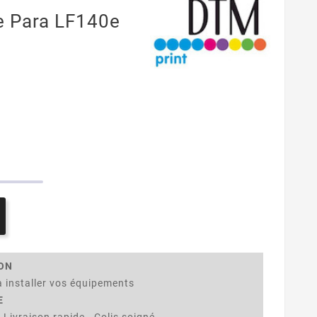
te Para LF140e
ION
 installer vos équipements
E