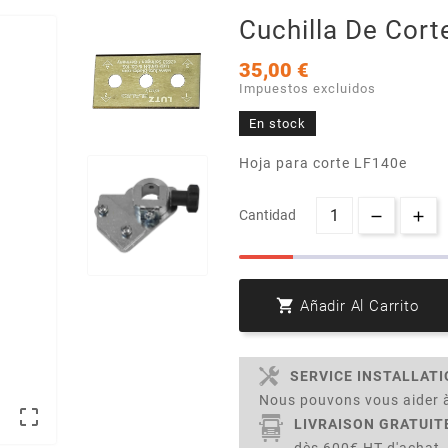
Cuchilla De Cor
35,00 €
Impuestos excluidos
En stock
Hoja para corte LF140e
Cantidad

Añadir Al Carrito
SERVICE INSTALLAT
Nous pouvons vous aider à

LIVRAISON GRATUIT