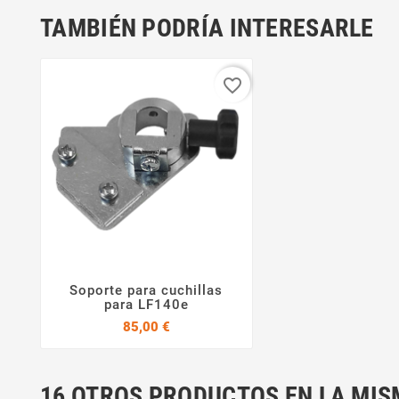
TAMBIÉN PODRÍA INTERESARLE
favorite_border
Soporte para cuchillas


para LF140e
Precio
85,00 €
16 OTROS PRODUCTOS EN LA MIS