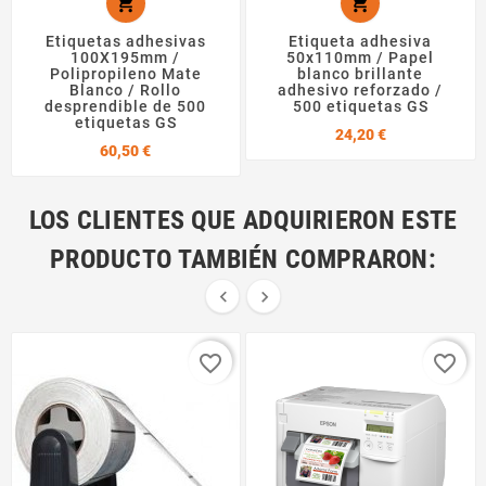


Etiquetas adhesivas
Etiqueta adhesiva
100X195mm /
50x110mm / Papel
Polipropileno Mate
blanco brillante
Blanco / Rollo
adhesivo reforzado /
desprendible de 500
500 etiquetas GS
etiquetas GS
Precio
24,20 €
Precio
60,50 €
LOS CLIENTES QUE ADQUIRIERON ESTE
PRODUCTO TAMBIÉN COMPRARON:


favorite_border
favorite_border