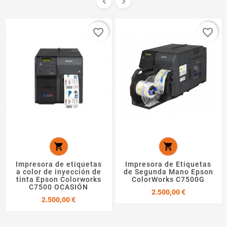


favorite_border
favorite_border


Impresora de etiquetas
Impresora de Etiquetas
a color de inyección de
de Segunda Mano Epson
tinta Epson Colorworks
ColorWorks C7500G
C7500 OCASIÓN
Precio
2.500,00 €
Precio
2.500,00 €