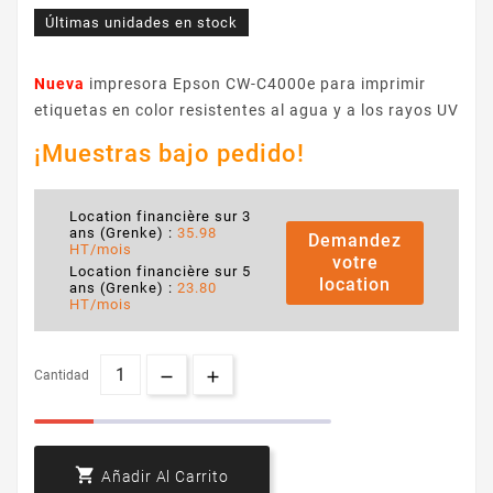
Últimas unidades en stock
Nueva
impresora Epson CW-C4000e para imprimir
etiquetas en color resistentes al agua y a los rayos UV
¡Muestras bajo pedido!
Location financière sur 3
ans (Grenke) :
35.98
Demandez
HT/mois
votre
Location financière sur 5
location
ans (Grenke) :
23.80
HT/mois
Cantidad

Añadir Al Carrito