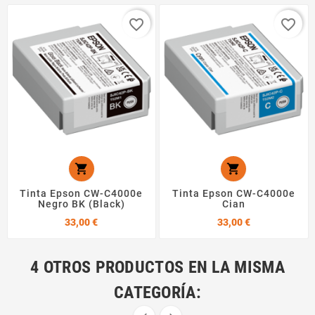
favorite_border
favorite_border


Tinta Epson CW-C4000e
Tinta Epson CW-C4000e
Negro BK (Black)
Cian
Precio
Precio
33,00 €
33,00 €
4 OTROS PRODUCTOS EN LA MISMA
CATEGORÍA: