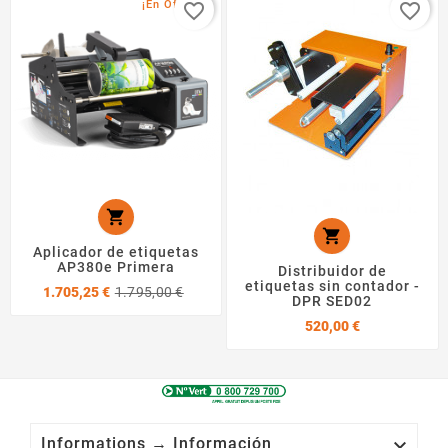
¡En Oferta!
favorite_border
favorite_border


Aplicador de etiquetas
AP380e Primera
Distribuidor de
etiquetas sin contador -
Precio
Precio
1.705,25 €
1.795,00 €
DPR SED02
base
Precio
520,00 €

Informations → Información