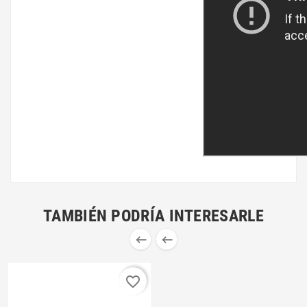
TAMBIÉN PODRÍA INTERESARLE


favorite_border